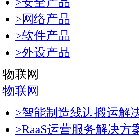
>安全产品
>网络产品
>软件产品
>外设产品
物联网
物联网
>智能制造线边搬运解
>RaaS运营服务解决方