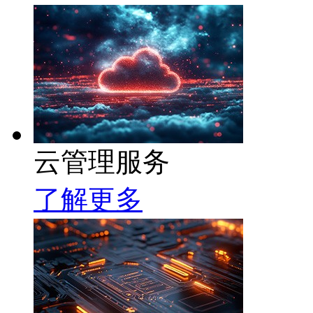
云管理服务
了解更多