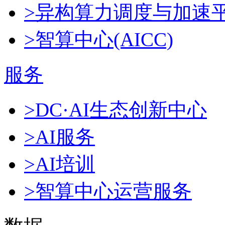
>异构算力调度与加速
>智算中心(AICC)
服务
>DC·AI生态创新中心
>AI服务
>AI培训
>智算中心运营服务