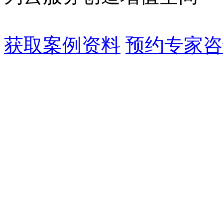
获取案例资料
预约专家咨