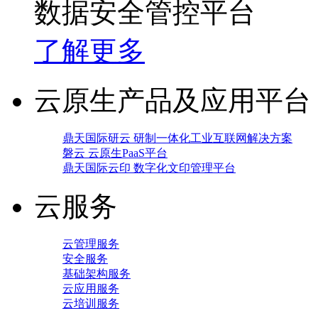
数据安全管控平台
了解更多
云原生产品及应用平台
鼎天国际研云 研制一体化工业互联网解决方案
磐云 云原生PaaS平台
鼎天国际云印 数字化文印管理平台
云服务
云管理服务
安全服务
基础架构服务
云应用服务
云培训服务