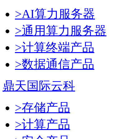
>AI算力服务器
>通用算力服务器
>计算终端产品
>数据通信产品
鼎天国际云科
>存储产品
>计算产品