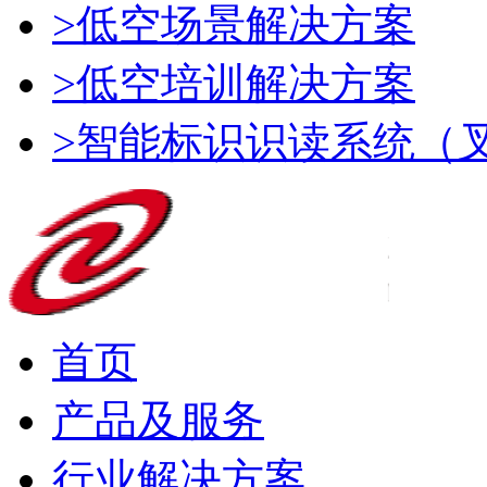
>低空场景解决方案
>低空培训解决方案
>智能标识识读系统（
首页
产品及服务
行业解决方案