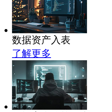
数据资产入表
了解更多