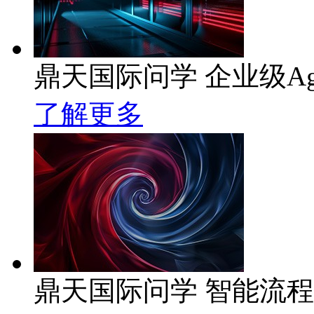
鼎天国际问学 企业级Ag
了解更多
鼎天国际问学 智能流