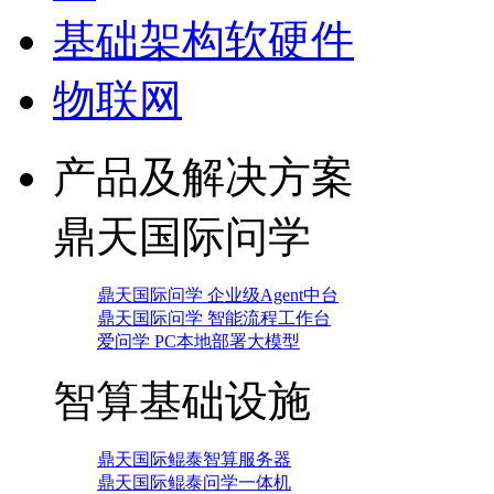
基础架构软硬件
物联网
产品及解决方案
鼎天国际问学
鼎天国际问学 企业级Agent中台
鼎天国际问学 智能流程工作台
爱问学 PC本地部署大模型
智算基础设施
鼎天国际鲲泰智算服务器
鼎天国际鲲泰问学一体机